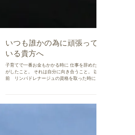
いつも誰かの為に頑張って
いる貴方へ
子育てで一番お金もかかる時に 仕事を辞めた私
がしたこと。 それは自分に向き合うこと。 以
前 リンパドレナージュの資格を取った時に 出
会った心理学を再度学びながら でも、まだ 自
分のできていないところを 補おうと ibマッピン
グ（心の整理術）を学び 仕事でつまづいた時に
感じた...