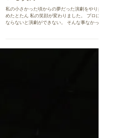
いる貴方へ
私の小さかった頃からの夢だった演劇をやり始
めたとたん 私の笑顔が変わりました。 プロに
ならないと演劇ができない。 そんな事なかった
のに… 子供のとき 両親に反対されたから でき
ていないと思い込んでいたけど 両親に怒ってい
たけど 実際は 私に勇気がなく諦め...