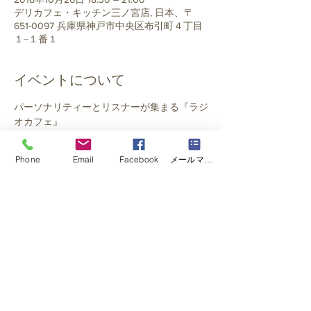
デリカフェ・キッチン三ノ宮店, 日本、〒
651-0097 兵庫県神戸市中央区布引町４丁目
１−１番１
イベントについて
パーソナリティーとリスナーが集まる『ラジ
オカフェ』
ラジオと言う、どこか懐かしい響きが『ほ
っ』と出来る
Phone
Email
Facebook
メールマガジン購読
ラジオコミニティーです。
人と人を繋ぎ、心と心が交わり、ご縁を広め
る
ご縁が繋がりになり、応援の波となり、貢献
の輪になる！
そんな、コミニケーションの
さらに表示